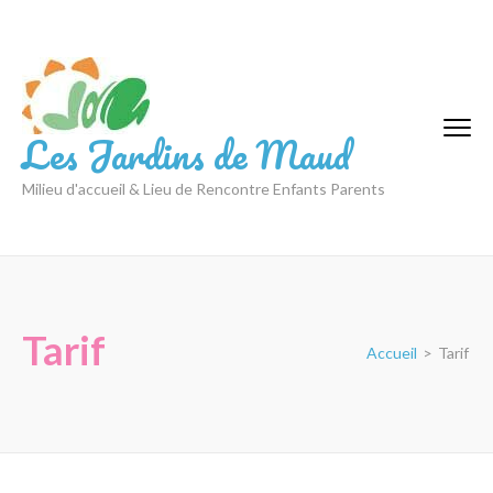
Aller
au
contenu
(Pressez
Entrée)
Les Jardins de Maud
Milieu d'accueil & Lieu de Rencontre Enfants Parents
Tarif
Accueil
>
Tarif