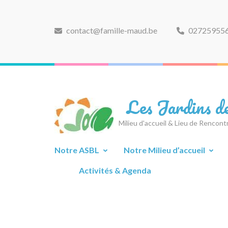
Aller
au
contenu
contact@famille-maud.be
02725955
(Pressez
Entrée)
Les Jardins 
Milieu d'accueil & Lieu de Rencon
Notre ASBL
Notre Milieu d’accueil
Activités & Agenda